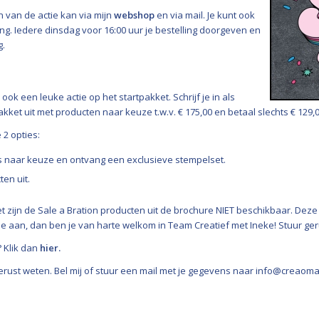
 van de actie kan via mijn
webshop
en via mail. Je kunt ook
g. Iedere dinsdag voor 16:00 uur je bestelling doorgeven en
g.
 ook een leuke actie op het startpakket. Schrijf je in als
ket uit met producten naar keuze t.w.v. € 175,00 en betaal slechts € 129,0
2 opties:
s naar keuze en ontvang een exclusieve stempelset.
ten uit.
et zijn de Sale a Bration producten uit de brochure NIET beschikbaar. Deze
je aan, dan ben je van harte welkom in Team Creatief met Ineke! Stuur geru
? Klik dan
hier.
erust weten. Bel mij of stuur een mail met je gegevens naar info@creaoma