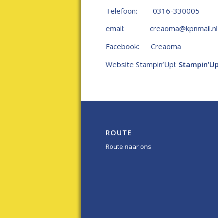
Telefoon: 0316-330005
email:
creaoma@kpnmail.nl
Facebook:
Creaoma
Website Stampin’Up!:
Stampin’Up
ROUTE
Route naar ons