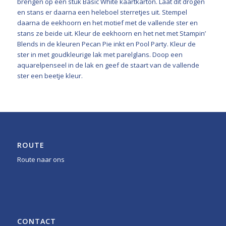
brengen op een stuk Basic White kaartkarton. Laat dit drogen
en stans er daarna een heleboel sterretjes uit. Stempel
daarna de eekhoorn en het motief met de vallende ster en
stans ze beide uit. Kleur de eekhoorn en het net met Stampin’
Blends in de kleuren Pecan Pie inkt en Pool Party. Kleur de
ster in met goudkleurige lak met parelglans. Doop een
aquarelpenseel in de lak en geef de staart van de vallende
ster een beetje kleur.
ROUTE
Route naar ons
CONTACT